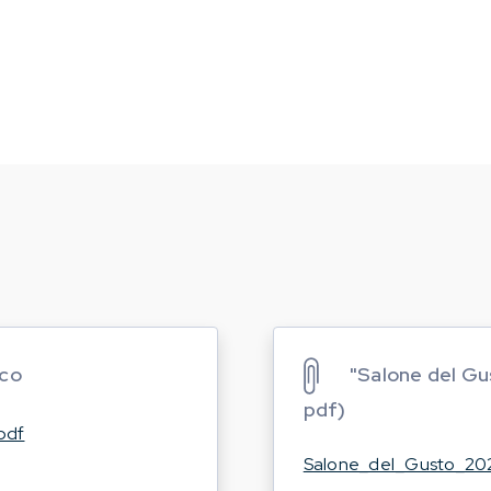
ico
"Salone del Gu
pdf)
pdf
Salone_del_Gusto_20