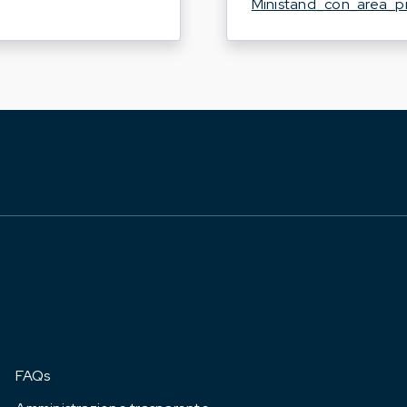
Ministand_con_area_p
FAQs