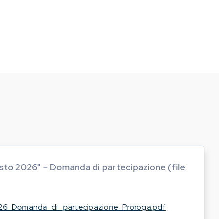
sto 2026" – Domanda di partecipazione (file
26_Domanda_di_partecipazione_Proroga.pdf