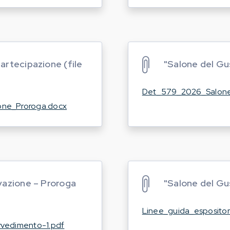
artecipazione (file
"Salone del Gu
Det_579_2026_Salone
one_Proroga.docx
vazione – Proroga
"Salone del Gus
Linee_guida_espositor
vedimento-1.pdf