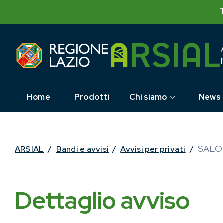
Skip
to
content
Home
Prodotti
Chi siamo
News
SALO
ARSIAL
/
Bandi e avvisi
/
Avvisi per privati
/
Dettaglio avviso