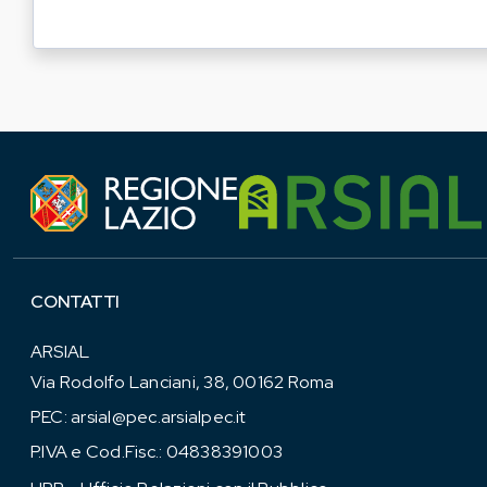
CONTATTI
ARSIAL
Via Rodolfo Lanciani, 38, 00162 Roma
PEC:
arsial@pec.arsialpec.it
P.IVA e Cod.Fisc.: 04838391003