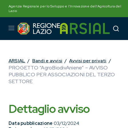
Skip
Agenzia Regionale per lo Sviluppo e l'Innovazione dell'Agricoltura del
to
Lazio
content
ARSIAL
/
Bandi e avvisi
/
Avvisi per privati
/
PROGETTO “AgroBiodivAniene” – AVVISO
PUBBLICO PER ASSOCIAZIONI DEL TERZO
SETTORE
Dettaglio avviso
Data pubblicazione
03/12/2024