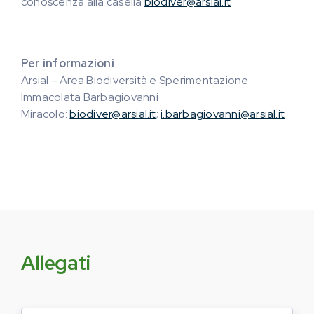
conoscenza alla casella
biodiver@arsial.it
Per informazioni
Arsial – Area Biodiversità e Sperimentazione
Immacolata Barbagiovanni
Miracolo:
biodiver@arsial.it
;
i.barbagiovanni@arsial.it
Allegati