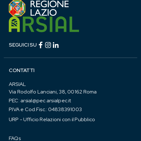
Facebook (link esterno)
Instagram (link esterno)
linkedin (link esterno)
SEGUICI SU
CONTATTI
ARSIAL
Via Rodolfo Lanciani, 38, 00162 Roma
PEC:
arsial@pec.arsialpec.it
P.IVA e Cod.Fisc.: 04838391003
URP - Ufficio Relazioni con il Pubblico
FAQs