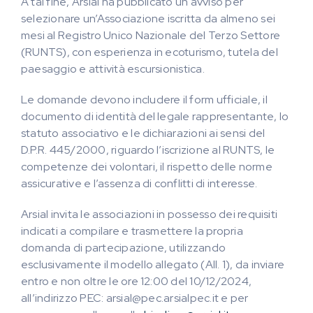
A tal fine, Arsial ha pubblicato un avviso per
selezionare un’Associazione iscritta da almeno sei
mesi al Registro Unico Nazionale del Terzo Settore
(RUNTS), con esperienza in ecoturismo, tutela del
paesaggio e attività escursionistica.
Le domande devono includere il form ufficiale, il
documento di identità del legale rappresentante, lo
statuto associativo e le dichiarazioni ai sensi del
D.P.R. 445/2000, riguardo l’iscrizione al RUNTS, le
competenze dei volontari, il rispetto delle norme
assicurative e l’assenza di conflitti di interesse.
Arsial invita le associazioni in possesso dei requisiti
indicati a compilare e trasmettere la propria
domanda di partecipazione, utilizzando
esclusivamente il modello allegato (All. 1), da inviare
entro e non oltre le ore 12:00 del 10/12/2024,
all’indirizzo PEC: arsial@pec.arsialpec.it e per