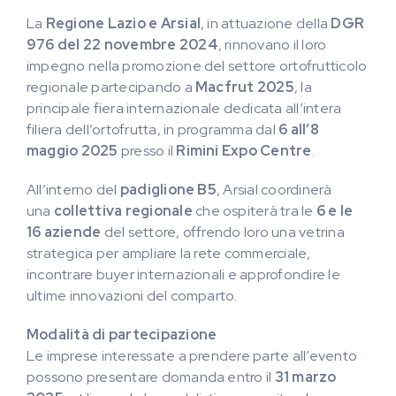
La
Regione Lazio e Arsial
, in attuazione della
DGR
976 del 22 novembre 2024
, rinnovano il loro
impegno nella promozione del settore ortofrutticolo
regionale partecipando a
Macfrut 2025
, la
principale fiera internazionale dedicata all’intera
filiera dell’ortofrutta, in programma dal
6 all’8
maggio 2025
presso il
Rimini Expo Centre
.
All’interno del
padiglione B5
, Arsial coordinerà
una
collettiva regionale
che ospiterà tra le
6 e le
16 aziende
del settore, offrendo loro una vetrina
strategica per ampliare la rete commerciale,
incontrare buyer internazionali e approfondire le
ultime innovazioni del comparto.
Modalità di partecipazione
Le imprese interessate a prendere parte all’evento
possono presentare domanda entro il
31 marzo