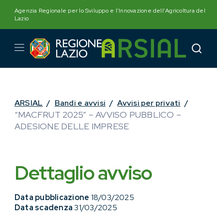
Skip
Agenzia Regionale per lo Sviluppo e l'Innovazione dell'Agricoltura del
to
Lazio
content
ARSIAL
/
Bandi e avvisi
/
Avvisi per privati
/
“MACFRUT 2025” – AVVISO PUBBLICO –
ADESIONE DELLE IMPRESE
Dettaglio avviso
Data pubblicazione
18/03/2025
Data scadenza
31/03/2025