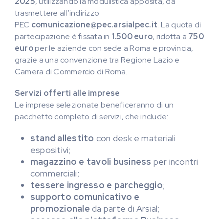
2025
, utilizzando la modulistica apposita, da
trasmettere all’indirizzo
PEC
comunicazione@pec.arsialpec.it
. La quota di
partecipazione è fissata in
1.500 euro
, ridotta a
750
euro
per le aziende con sede a Roma e provincia,
grazie a una convenzione tra Regione Lazio e
Camera di Commercio di Roma.
Servizi offerti alle imprese
Le imprese selezionate beneficeranno di un
pacchetto completo di servizi, che include:
stand allestito
con desk e materiali
espositivi;
magazzino e tavoli business
per incontri
commerciali;
tessere ingresso e parcheggio
;
supporto comunicativo e
promozionale
da parte di Arsial;