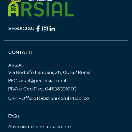
Facebook (link esterno)
Instagram (link esterno)
linkedin (link esterno)
SEGUICI SU
CONTATTI
ARSIAL
Via Rodolfo Lanciani, 38, 00162 Roma
PEC:
arsial@pec.arsialpec.it
P.IVA e Cod.Fisc.: 04838391003
URP - Ufficio Relazioni con il Pubblico
FAQs
Amministrazione trasparente