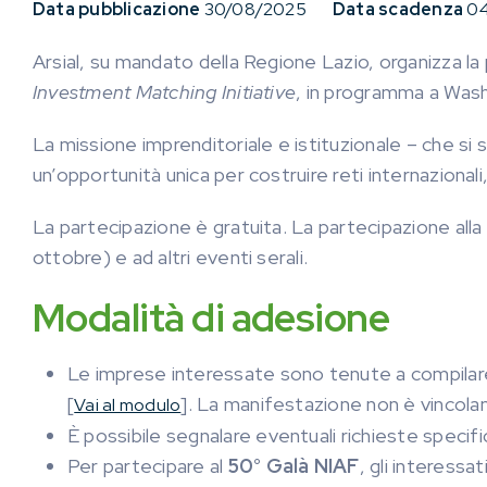
Data pubblicazione
30/08/2025
Data scadenza
04
Arsial, su mandato della Regione Lazio, organizza la p
Investment Matching Initiative
, in programma a Washi
La missione imprenditoriale e istituzionale – che 
un’opportunità unica per costruire reti internazional
La partecipazione è gratuita. La partecipazione all
ottobre) e ad altri eventi serali.
Modalità di adesione
Le imprese interessate sono tenute a compilare 
[
]. La manifestazione non è vincolan
Vai al modulo
È possibile segnalare eventuali richieste specifi
Per partecipare al
50° Galà NIAF
, gli interessa