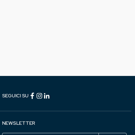
Facebook (link esterno)
Instagram (link esterno)
linkedin (link esterno)
SEGUICI SU
NEWSLETTER