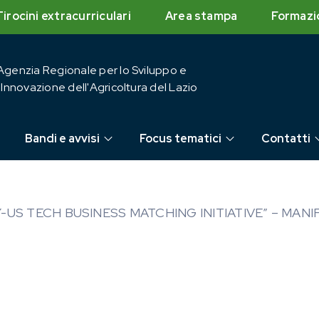
Tirocini extracurriculari
Area stampa
Formazi
Agenzia Regionale per lo Sviluppo e
l'Innovazione dell'Agricoltura del Lazio
Bandi e avvisi
Focus tematici
Contatti
Y-US TECH BUSINESS MATCHING INITIATIVE” – MAN