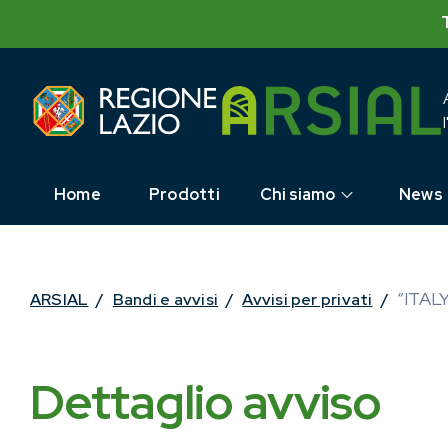
Skip
to
content
Home
Prodotti
Chi siamo
News
“ITAL
ARSIAL
/
Bandi e avvisi
/
Avvisi per privati
/
Dettaglio avviso