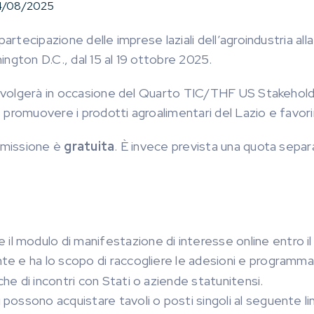
/08/2025
artecipazione delle imprese laziali dell’agroindustria all
ngton D.C., dal 15 al 19 ottobre 2025.
si svolgerà in occasione del Quarto TIC/THF US Stakeho
i, promuovere i prodotti agroalimentari del Lazio e favor
a missione è
gratuita
. È invece prevista una quota separ
il modulo di manifestazione di interesse online entro i
te e ha lo scopo di raccogliere le adesioni e programmare
che di incontri con Stati o aziende statunitensi.
ti possono acquistare tavoli o posti singoli al seguente lin