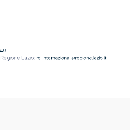
org
– Regione Lazio:
rel.internazionali@regione.lazio.it