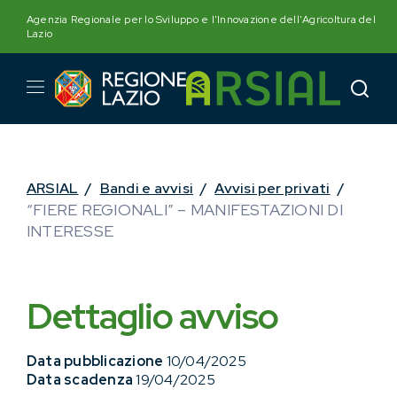
Skip
Agenzia Regionale per lo Sviluppo e l'Innovazione dell'Agricoltura del
to
Lazio
content
ARSIAL
/
Bandi e avvisi
/
Avvisi per privati
/
“FIERE REGIONALI” – MANIFESTAZIONI DI
INTERESSE
Dettaglio avviso
Data pubblicazione
10/04/2025
Data scadenza
19/04/2025