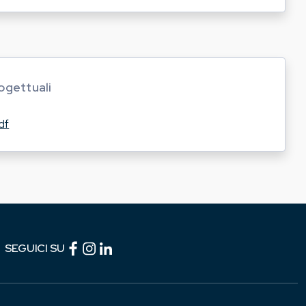
ogettuali
df
Facebook (link esterno)
Instagram (link esterno)
linkedin (link esterno)
SEGUICI SU