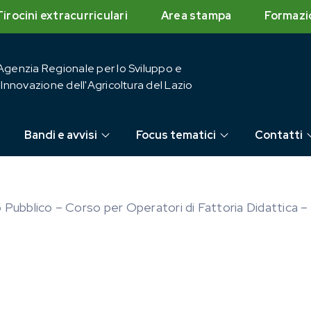
Tirocini extracurriculari
Area stampa
Formazi
Agenzia Regionale per lo Sviluppo e
l'Innovazione dell'Agricoltura del Lazio
Bandi e avvisi
Focus tematici
Contatti
 Pubblico – Corso per Operatori di Fattoria Didattica –