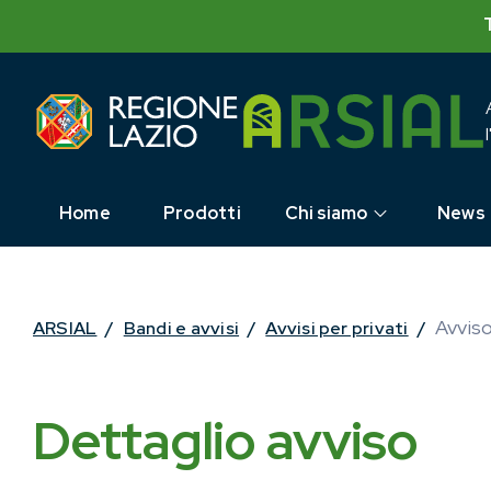
Skip
to
content
Home
Prodotti
Chi siamo
News
Avviso
ARSIAL
/
Bandi e avvisi
/
Avvisi per privati
/
Dettaglio avviso