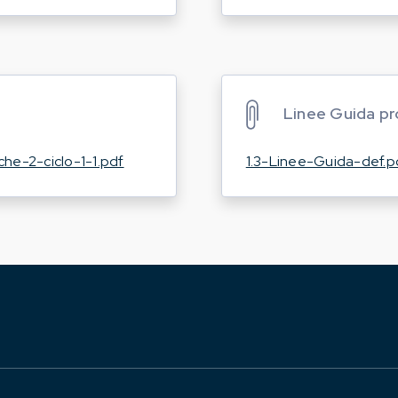
Linee Guida pr
che-2-ciclo-1-1.pdf
1.3-Linee-Guida-def.p