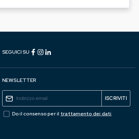
Facebook (link esterno)
Instagram (link esterno)
linkedin (link esterno)
SEGUICI SU
NEWSLETTER
Do il consenso per il
trattamento dei dati