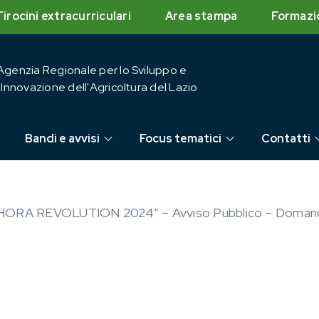
Tirocini extracurriculari
Area stampa
Formazi
Agenzia Regionale per lo Sviluppo e
l'Innovazione dell'Agricoltura del Lazio
Bandi e avvisi
Focus tematici
Contatti
ORA REVOLUTION 2024” – Avviso Pubblico – Domande