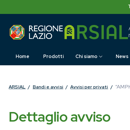
Skip
to
content
Home
Prodotti
Chi siamo
News
“AMPH
ARSIAL
/
Bandi e avvisi
/
Avvisi per privati
/
Dettaglio avviso