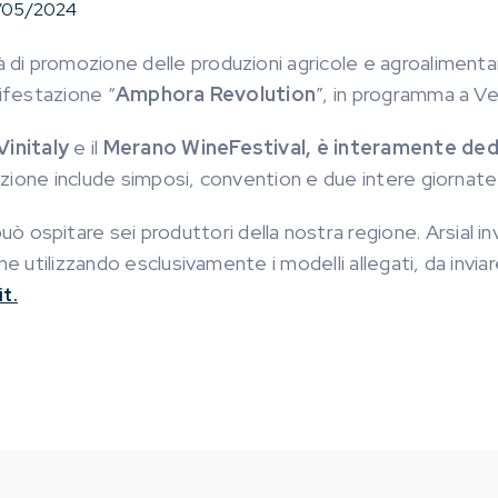
/05/2024
ità di promozione delle produzioni agricole e agroaliment
nifestazione “
Amphora Revolution
”, in programma a V
initaly
e il
Merano WineFestival, è interamente de
zione include simposi, convention e due intere giornate
può ospitare sei produttori della nostra regione. Arsial in
ne utilizzando esclusivamente i modelli allegati, da invia
it.