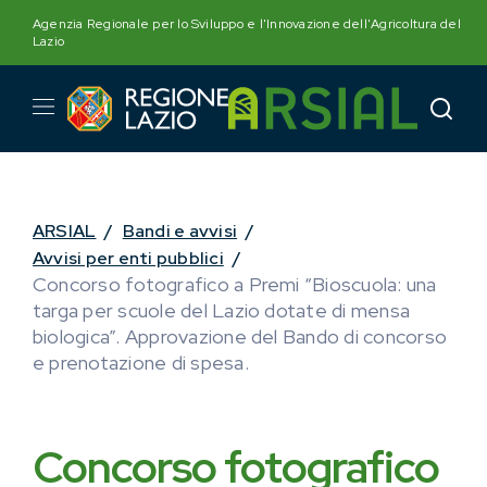
Skip
Agenzia Regionale per lo Sviluppo e l'Innovazione dell'Agricoltura del
to
Lazio
content
ARSIAL
/
Bandi e avvisi
/
Avvisi per enti pubblici
/
Concorso fotografico a Premi “Bioscuola: una
targa per scuole del Lazio dotate di mensa
biologica”. Approvazione del Bando di concorso
e prenotazione di spesa.
Concorso fotografico